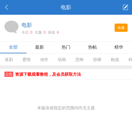
电影
电影
收藏
今日:
0
主题:
0
排名:
6
全部
最新
热门
热帖
精华
喜剧
爱情
动作
动画
恐怖
惊悚
枪战
资源下载观看教程，及会员获取方法
公告
本版块或指定的范围内尚无主题