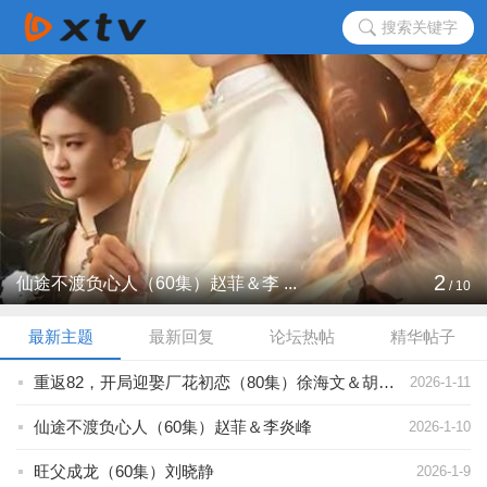
搜索关键字
2
仙途不渡负心人（60集）赵菲＆李 ...
/
10
最新主题
最新回复
论坛热帖
精华帖子
重返82，开局迎娶厂花初恋（80集）徐海文＆胡忠睿
2026-1-11
仙途不渡负心人（60集）赵菲＆李炎峰
2026-1-10
旺父成龙（60集）刘晓静
2026-1-9