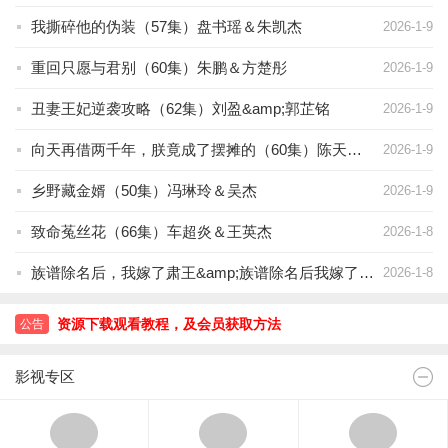
我撕碎他的伪装（57集）盘书瑶＆朱凯杰
2026-1-9
重回只愿与君别（60集）朱鹏＆方楚彤
2026-1-9
丑妻王妃逆袭攻略（62集）刘盈&amp;郭芷铭
2026-1-9
向天再借两千年，朕竟成了摆摊的（60集）陈天晓&amp;金瞳
2026-1-9
乡野藏金婿（50集）冯琳玲＆吴杰
2026-1-9
致命菟丝花（66集）车超炎＆王英杰
2026-1-8
族谱除名后，我嫁了肃王&amp;族谱除名后我嫁了肃王（34集）Ai短剧
2026-1-8
资源下载观看教程，及会员获取方法
公告
资源下载观看教程，及会员获取方法
影视专区