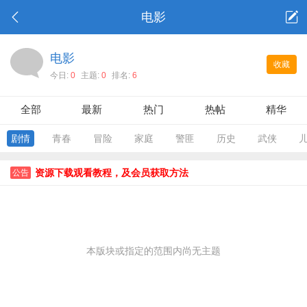
电影
电影
收藏
今日:
0
主题:
0
排名:
6
全部
最新
热门
热帖
精华
剧情
青春
冒险
家庭
警匪
历史
武侠
资源下载观看教程，及会员获取方法
公告
本版块或指定的范围内尚无主题