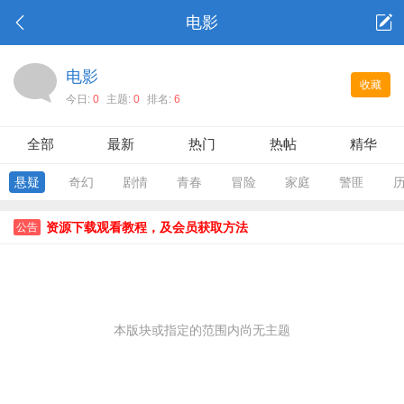
电影
电影
收藏
今日:
0
主题:
0
排名:
6
全部
最新
热门
热帖
精华
悬疑
奇幻
剧情
青春
冒险
家庭
警匪
资源下载观看教程，及会员获取方法
公告
本版块或指定的范围内尚无主题