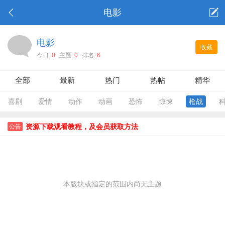
电影
电影
收藏
今日:
0
主题:
0
排名:
6
全部
最新
热门
热帖
精华
喜剧
爱情
动作
动画
恐怖
惊悚
枪战
资源下载观看教程，及会员获取方法
公告
本版块或指定的范围内尚无主题