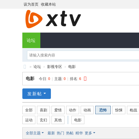
设为首页
收藏本站
论坛
»
论坛
›
影视专区
›
电影
X
电影
今日:
0
|
主题:
0
|
排名:
6
T
V
发新帖
社
全部
喜剧
爱情
动作
动画
恐怖
惊悚
枪战
区
运动
玄幻
其他
电影
全部主题
最新
热门
热帖
精华
更多