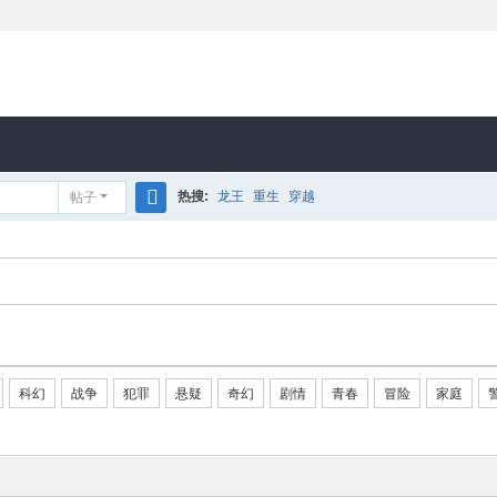
热搜:
龙王
重生
穿越
帖子
搜
索
科幻
战争
犯罪
悬疑
奇幻
剧情
青春
冒险
家庭