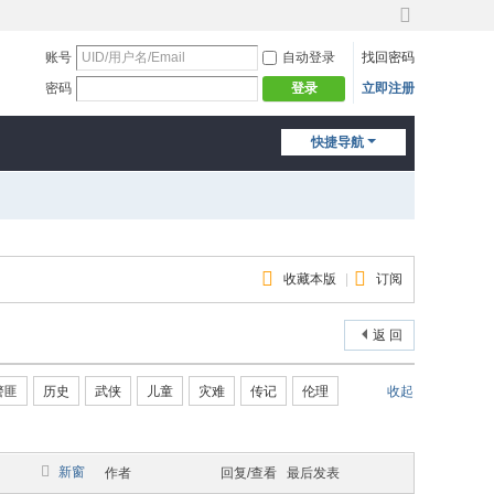
切
换
账号
自动登录
找回密码
到
密码
立即注册
登录
宽
版
快捷导航
收藏本版
|
订阅
返 回
警匪
历史
武侠
儿童
灾难
传记
伦理
收起
新窗
作者
回复/查看
最后发表