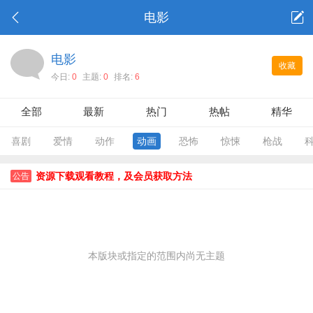
电影
电影
收藏
今日:
0
主题:
0
排名:
6
全部
最新
热门
热帖
精华
喜剧
爱情
动作
动画
恐怖
惊悚
枪战
资源下载观看教程，及会员获取方法
公告
本版块或指定的范围内尚无主题