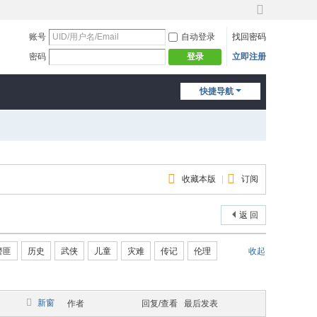
切
换
账号
自动登录
找回密码
到
密码
立即注册
登录
宽
版
快捷导航
收藏本版
|
订阅
返 回
警匪
历史
武侠
儿童
灾难
传记
伦理
收起
新窗
作者
回复/查看
最后发表