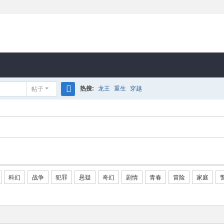
热搜:
龙王
重生
穿越
帖子
搜
索
科幻
战争
犯罪
悬疑
奇幻
剧情
青春
冒险
家庭