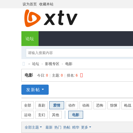
设为首页
收藏本站
论坛
»
论坛
›
影视专区
›
电影
X
电影
今日:
0
|
主题:
0
|
排名:
6
T
V
发新帖
社
全部
喜剧
爱情
动作
动画
恐怖
惊悚
枪战
区
运动
玄幻
其他
电影
全部主题
最新
热门
热帖
精华
更多