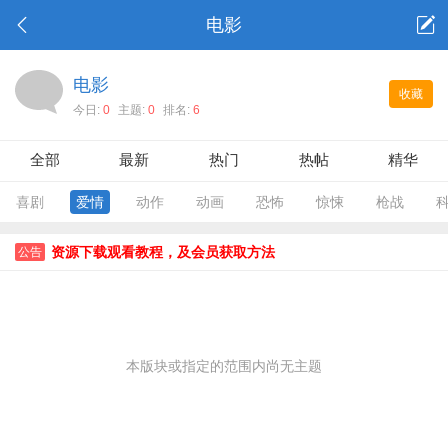
电影
电影
收藏
今日:
0
主题:
0
排名:
6
全部
最新
热门
热帖
精华
喜剧
爱情
动作
动画
恐怖
惊悚
枪战
资源下载观看教程，及会员获取方法
公告
本版块或指定的范围内尚无主题