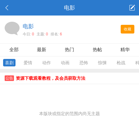
电影
电影
收藏
今日:
0
主题:
0
排名:
6
全部
最新
热门
热帖
精华
喜剧
爱情
动作
动画
恐怖
惊悚
枪战
资源下载观看教程，及会员获取方法
公告
本版块或指定的范围内尚无主题