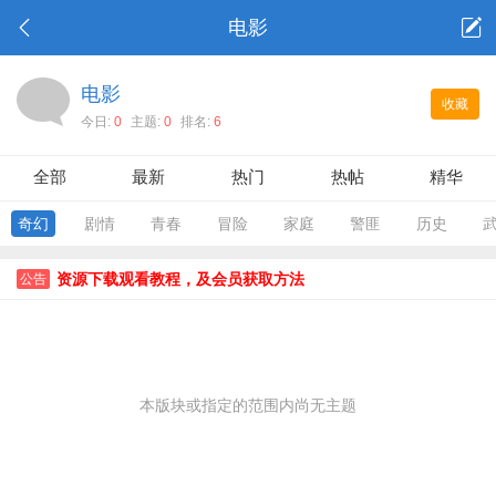
电影
电影
收藏
今日:
0
主题:
0
排名:
6
全部
最新
热门
热帖
精华
奇幻
剧情
青春
冒险
家庭
警匪
历史
资源下载观看教程，及会员获取方法
公告
本版块或指定的范围内尚无主题