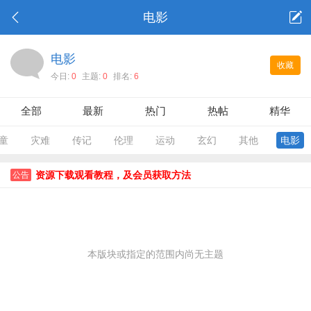
电影
电影
收藏
今日:
0
主题:
0
排名:
6
全部
最新
热门
热帖
精华
童
灾难
传记
伦理
运动
玄幻
其他
电影
资源下载观看教程，及会员获取方法
公告
本版块或指定的范围内尚无主题