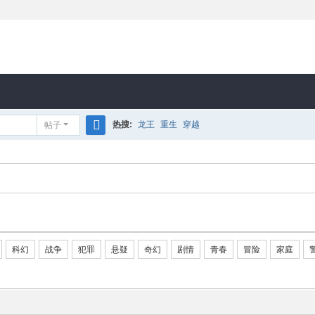
热搜:
龙王
重生
穿越
帖子
搜
索
科幻
战争
犯罪
悬疑
奇幻
剧情
青春
冒险
家庭