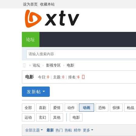
设为首页
收藏本站
论坛
»
论坛
›
影视专区
›
电影
X
电影
今日:
0
|
主题:
0
|
排名:
6
T
V
发新帖
社
全部
喜剧
爱情
动作
动画
恐怖
惊悚
枪战
区
运动
玄幻
其他
电影
全部主题
最新
热门
热帖
精华
更多