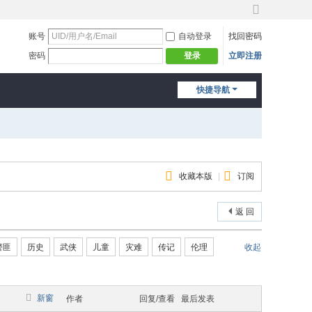
切
换
账号
自动登录
找回密码
到
密码
立即注册
登录
宽
版
快捷导航
收藏本版
|
订阅
返 回
警匪
历史
武侠
儿童
灾难
传记
伦理
收起
新窗
作者
回复/查看
最后发表