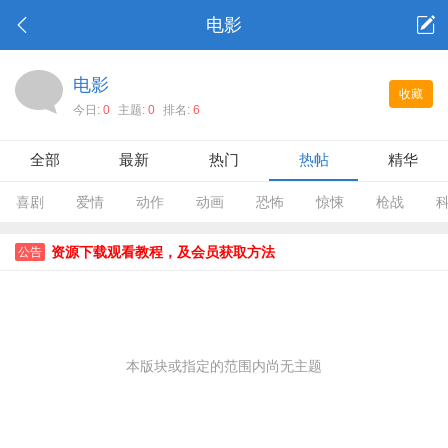
电影
电影
收藏
今日:
0
主题:
0
排名:
6
全部
最新
热门
热帖
精华
喜剧
爱情
动作
动画
恐怖
惊悚
枪战
资源下载观看教程，及会员获取方法
公告
本版块或指定的范围内尚无主题