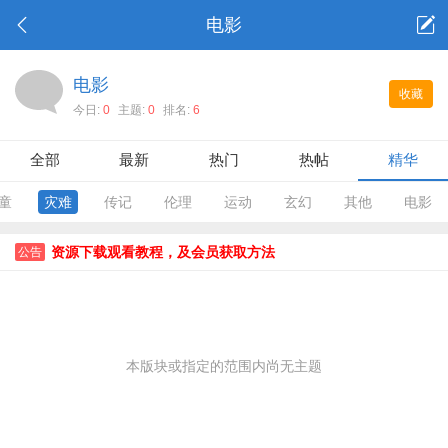
电影
电影
收藏
今日:
0
主题:
0
排名:
6
全部
最新
热门
热帖
精华
童
灾难
传记
伦理
运动
玄幻
其他
电影
资源下载观看教程，及会员获取方法
公告
本版块或指定的范围内尚无主题